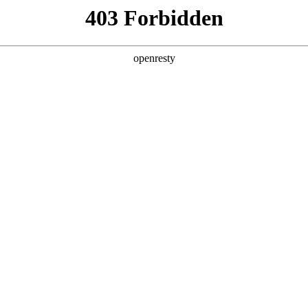
店查询
关于z6com·尊龙